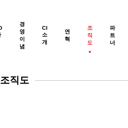
경
O
CI
조
파
영
연
사
소
직
트
이
혁
개
도
너
념
조직도