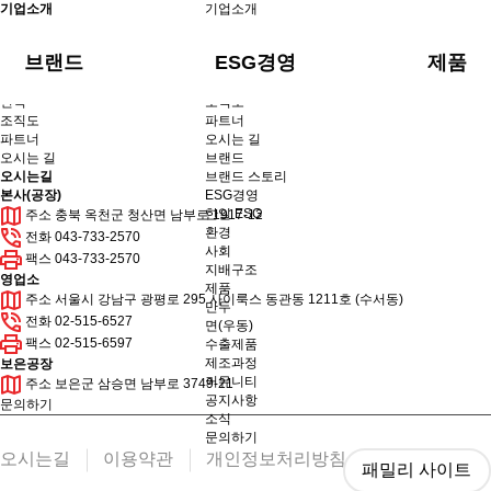
기업소개
기업소개
CEO 인사말
경영이념
CI소개
연혁
조직도
CEO 인사말
파트너
오시는 길
CEO 인사말
경영이념
브랜드
ESG경영
제품
경영이념
CI소개
CI소개
연혁
연혁
조직도
조직도
파트너
파트너
오시는 길
오시는 길
브랜드
오시는길
브랜드 스토리
50m
본사(공장)
ESG경영
한일 ESG
주소
충북 옥천군 청산면 남부로 1917-12
환경
전화
043-733-2570
사회
팩스
043-733-2570
지배구조
250m
영업소
제품
주소
서울시 강남구 광평로 295 사이룩스 동관동 1211호 (수서동)
만두
전화
02-515-6527
면(우동)
팩스
02-515-6597
수출제품
250m
제조과정
보은공장
커뮤니티
주소
보은군 삼승면 남부로 3749-21
공지사항
문의하기
소식
문의하기
오시는길
이용약관
개인정보처리방침
패밀리 사이트